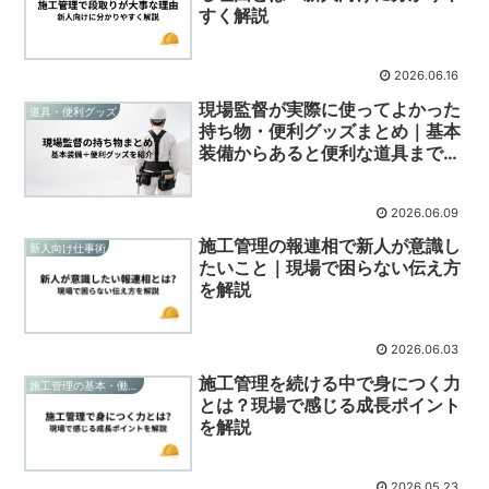
すく解説
2026.06.16
現場監督が実際に使ってよかった
道具・便利グッズ
持ち物・便利グッズまとめ｜基本
装備からあると便利な道具まで紹
介
2026.06.09
施工管理の報連相で新人が意識し
新人向け仕事術
たいこと｜現場で困らない伝え方
を解説
2026.06.03
施工管理を続ける中で身につく力
施工管理の基本・働き方
とは？現場で感じる成長ポイント
を解説
2026.05.23